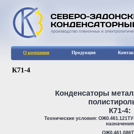
О компании
Продукция
Конта
К71-4
Конденсаторы мета
полистирол
К71-4:
Технические условия: ОЖ0.461.121Т
назначения
ОЖ0.461.086ТУ-катего