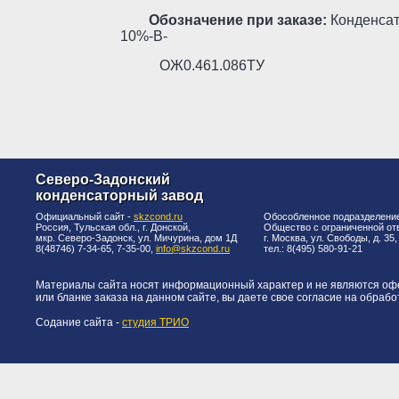
Обозначение при заказе:
Конденсато
10%-В-
ОЖ0.461.086ТУ
Северо-Задонский
конденсаторный завод
Официальный сайт -
skzcond.ru
Обособленное подразделени
Россия, Тульская обл., г. Донской,
Общество с ограниченной от
мкр. Северо-Задонск, ул. Мичурина, дом 1Д
г. Москва, ул. Свободы, д. 35
8(48746) 7-34-65, 7-35-00,
info@skzcond.ru
тел.: 8(495) 580-91-21
Материалы сайта носят информационный характер и не являются офер
или бланке заказа на данном сайте, вы даете свое согласие на обраб
Содание сайта -
студия ТРИО